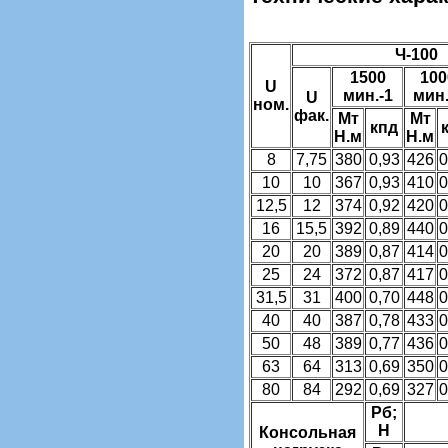
Ч-100
1500
100
U
мин.-1
мин.
U
ном.
фак.
Мт
Мт
кпд
Н.м
Н.м
8
7,75
380
0,93
426
0
10
10
367
0,93
410
0
12,5
12
374
0,92
420
0
16
15,5
392
0,89
440
0
20
20
389
0,87
414
0
25
24
372
0,87
417
0
31,5
31
400
0,70
448
0
40
40
387
0,78
433
0
50
48
389
0,77
436
0
63
64
313
0,69
350
0
80
84
292
0,69
327
0
Рб;
Н
Консольная