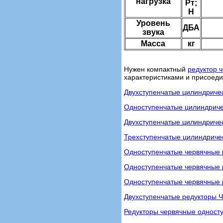
нагрузка
Рт;
Н
Уровень
ДБА
звука
Масса
кг
Нужен компактный
редуктор ч
характеристиками и присоед
Двухступенчатые цилиндричес
Одноступенчатые цилиндричес
Двухступенчатые цилиндриче
Трехступенчатые цилиндриче
Одноступенчатые червячные 
Одноступенчатые червячные р
Одноступенчатые червячные 
Двухступенчатые редукторы 
Редукторы червячные одност