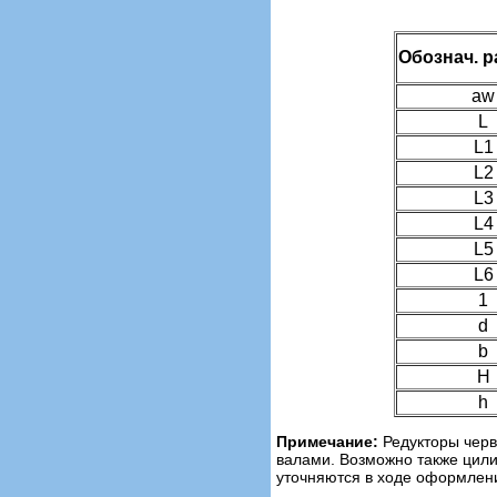
Обознач. 
aw
L
L1
L2
L3
L4
L5
L6
1
d
b
Н
h
Примечание:
Редукторы черв
валами. Возможно также цили
уточняются в ходе оформлени