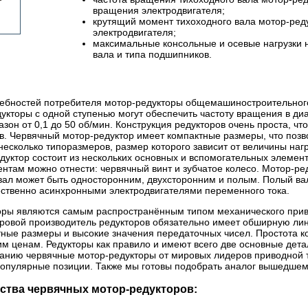
вращения электродвигателя;
крутящий момент тихоходного вала мотор-ред
электродвигателя;
максимальные консольные и осевые нагрузки н
вала и типа подшипников.
ребностей потребителя мотор-редукторы общемашиностроительног
укторы с одной ступенью могут обеспечить частоту вращения в диа
зон от 0,1 до 50 об/мин. Конструкция редукторов очень проста, что
ов. Червячный мотор-редуктор имеет компактные размеры, что позв
несколько типоразмеров, размер которого зависит от величины наг
едуктор состоит из нескольких основных и вспомогательных элеме
ентам можно отнести: червячный винт и зубчатое колесо. Мотор-р
вал может быть односторонним, двухсторонним и полым. Полый ва
ственно асинхронными электродвигателями переменного тока.
оры являются самым распространённым типом механического прив
ровой производитель редукторов обязательно имеет обширную лин
ные размеры и высокие значения передаточных чисел. Простота к
им ценам. Редукторы как правило и имеют всего две основные дета
нию червячные мотор-редукторы от мировых лидеров приводной те
популярные позиции. Также мы готовы подобрать аналог вышедшему
тва червячных мотор-редукторов: