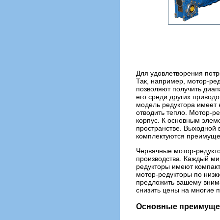
Для удовлетворения пот
Так, например, мотор-ред
позволяют получить диапа
его среди других привод
модель редуктора имеет 
отводить тепло. Мотор-р
корпус. К основным элем
пространстве. Выходной 
комплектуются преимуще
Червячные мотор-редукт
производства. Каждый ми
редукторы имеют компакт
мотор-редукторы по низк
предложить вашему внима
снизить цены на многие 
Основные преимущес