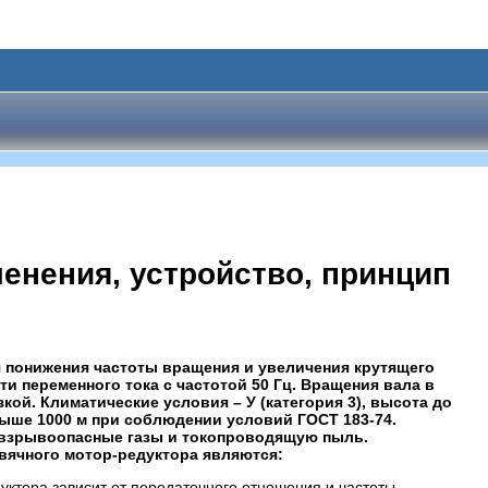
енения, устройство, принцип
 понижения частоты вращения и увеличения крутящего
ти переменного тока с частотой 50 Гц. Вращения вала в
кой. Климатические условия – У (категория 3), высота до
выше 1000 м при соблюдении условий ГОСТ 183-74.
х взрывоопасные газы и токопроводящую пыль.
вячного мотор-редуктора являются:
уктора зависит от передаточного отношения и частоты