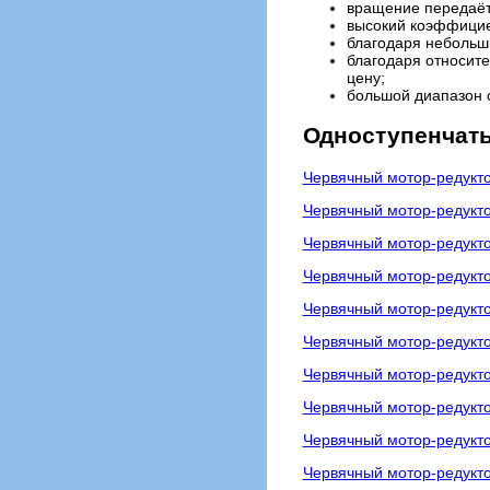
вращение передаёт
высокий коэффицие
благодаря небольш
благодаря относит
цену;
большой диапазон с
Одноступенчат
Червячный мотор-редук
Червячный мотор-редук
Червячный мотор-редуктор
Червячный мотор-редукто
Червячный мотор-редукт
Червячный мотор-редукт
Червячный мотор-редукто
Червячный мотор-редукт
Червячный мотор-редукт
Червячный мотор-редукт