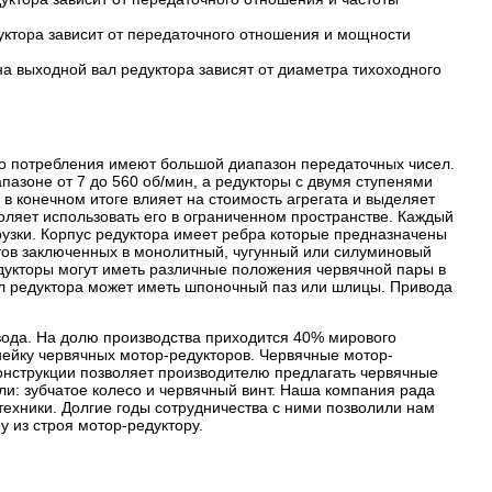
уктора зависит от передаточного отношения и мощности
а выходной вал редуктора зависят от диаметра тихоходного
о потребления имеют большой диапазон передаточных чисел.
пазоне от 7 до 560 об/мин, а редукторы с двумя ступенями
 в конечном итоге влияет на стоимость агрегата и выделяет
оляет использовать его в ограниченном пространстве. Каждый
рузки. Корпус редуктора имеет ребра которые предназначены
нтов заключенных в монолитный, чугунный или силуминовый
едукторы могут иметь различные положения червячной пары в
л редуктора может иметь шпоночный паз или шлицы. Привода
ода. На долю производства приходится 40% мирового
ейку червячных мотор-редукторов. Червячные мотор-
онструкции позволяет производителю предлагать червячные
ли: зубчатое колесо и червячный винт. Наша компания рада
хники. Долгие годы сотрудничества с ними позволили нам
 из строя мотор-редуктору.