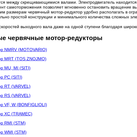
ся между скрещивающимися валами. Электродвигатель находится 
нт самоторможения позволяет мгновенно остановить вращение вых
им размерам червячный мотор-редуктор удобно располагать в огр
ельно простой конструкции и минимального количества сложных э
коростей выходного вала даже на одной ступени благодаря широк
ые червячные мотор-редукторы
тор NMRV (MOTOVARIO)
тор MRT (TOS ZNOJMO)
 MU, MI (SITI)
р PC (SITI)
ор RT (VARVEL)
ор RS (VARVEL)
р VF, W (BONFIGLIOLI)
ор XC (TRAMEC)
ор RMI (STM)
ор WMI (STM)