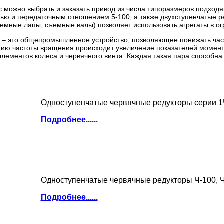
с можно выбрать и заказать привод из числа типоразмеров подход
нью и передаточным отношением 5-100, а также двухступенчатые р
ъемные лапы, съемные валы) позволяет использовать агрегаты в о
а – это общепромышленное устройство, позволяющее понижать част
ю частоты вращения происходит увеличение показателей момента.
элементов колеса и червячного винта. Каждая такая пара способна 
Одноступенчатые червячные редукторы серии 1
Подробнее......
Одноступенчатые червячные редукторы Ч-100, Ч
Подробнее......