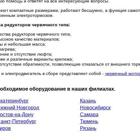
ю помощь и ответят на все интересующие вопросы.
ют компактные размерами, работают бесшумно, а функция самото
роенным электротормозом.
 редукторов червячного типа:
ства редукторов червячного типа;
ысокое качество материалов;
ы и небольшая масса;
нагрева;
ние и отсутствие люфта;
же и различные варианты крепежа;
тсутствие обратимости, позволяющие отказаться от внешнего тор
 и электродвигатель в сборе представляет собой -
червячный мотор
еобходимое оборудование в наших филиалах.
катеринбург
Казань
ижний Новгород
Новосибирск
остов-на-Дону
Самара
анкт-Петербург
Тюмень
иров
Рязань