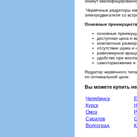
окажут квалифицированну
Червячные редукторы име
электродвигателя со вст
Основные преимущества
основные преимуще
доступная цена и в
компактные размер
отсутствие шума и 
равномерное враще
удобство при монта
самоторможение и о
Редуктор червячного типа
по оптимальной цене.
Вы можете купить н
Челябинск
Е
Курск
Н
Омск
Р
Саратов
С
Волгоград
К