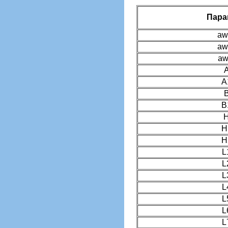
Пара
aw
aw
aw
А
B
Н
Н
L
L
L
L
L
L
L