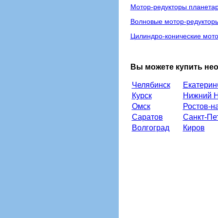
Мотор-редукторы планета
Волновые мотор-редуктор
Цилиндро-конические мото
Вы можете купить не
Челябинск
Екатерин
Курск
Нижний Н
Омск
Ростов-н
Саратов
Санкт-Пе
Волгоград
Киров