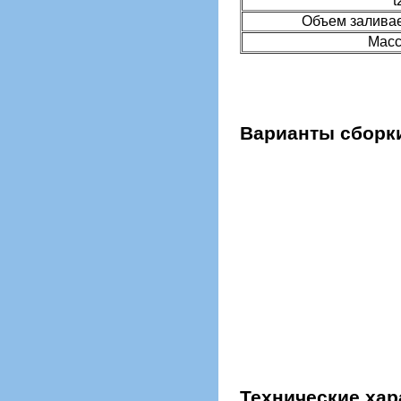
t
Объем заливае
Масс
Варианты сборки
Технические хар