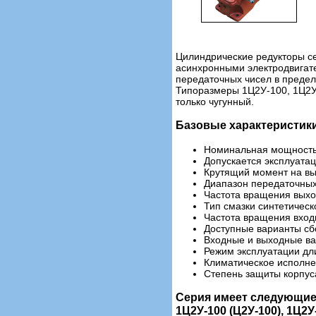
Цилиндрические редукторы с
асинхронными электродвигате
передаточных чисел в предела
Типоразмеры 1Ц2У-100, 1Ц2У-
только чугунный.
Базовые характеристик
Номинальная мощность э
Допускается эксплуата
Крутящий момент на вы
Диапазон передаточных
Частота вращения выход
Тип смазки синтетическ
Частота вращения входн
Доступные варианты сборк
Входные и выходные ва
Режим эксплуатации дли
Климатическое исполнен
Степень защиты корпуса
Серия имеет следующие
1Ц2У-100 (Ц2У-100), 1Ц2У-