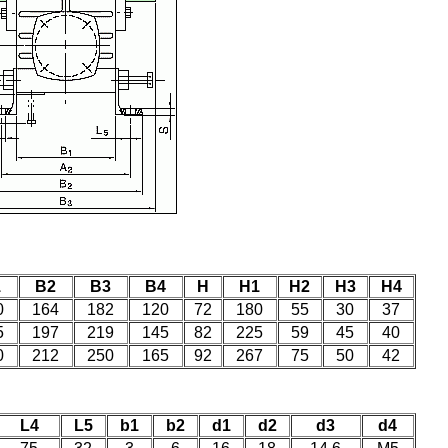
1
B2
B3
B4
H
H1
H2
H3
H4
0
164
182
120
72
180
55
30
37
5
197
219
145
82
225
59
45
40
0
212
250
165
92
267
75
50
42
L4
L5
b1
b2
d1
d2
d3
d4