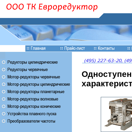
Одноступенч
характерист