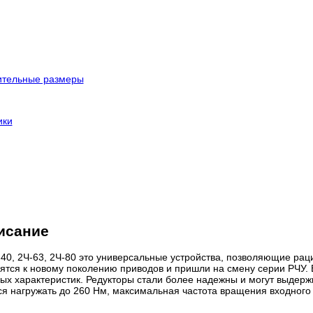
ительные размеры
ики
исание
40, 2Ч-63, 2Ч-80 это универсальные устройства, позволяющие рац
осятся к новому поколению приводов и пришли на смену серии РЧУ.
ых характеристик. Редукторы стали более надежны и могут выдерж
я нагружать до 260 Нм, максимальная частота вращения входного