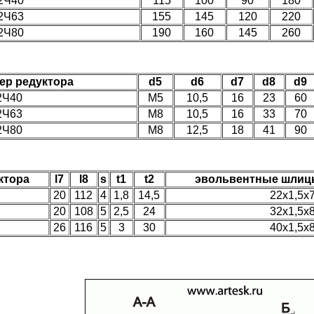
2Ч40
115
100
90
180
2Ч63
155
145
120
220
2Ч80
190
160
145
260
ер редуктора
d5
d6
d7
d8
d9
2Ч40
М5
10,5
16
23
60
2Ч63
М8
10,5
16
33
70
2Ч80
М8
12,5
18
41
90
ктора
l7
l8
s
t1
t2
эвольвентные шлицы
20
112
4
1,8
14,5
22х1,5х
20
108
5
2,5
24
32х1,5х
26
116
5
3
30
40х1,5х