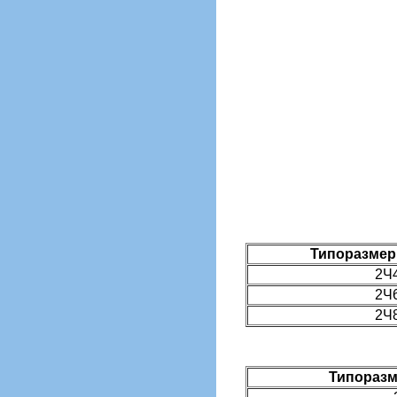
Типоразмер
2Ч
2Ч
2Ч
Типоразм