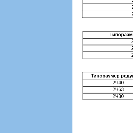
Типоразм
Типоразмер реду
2Ч40
2Ч63
2Ч80