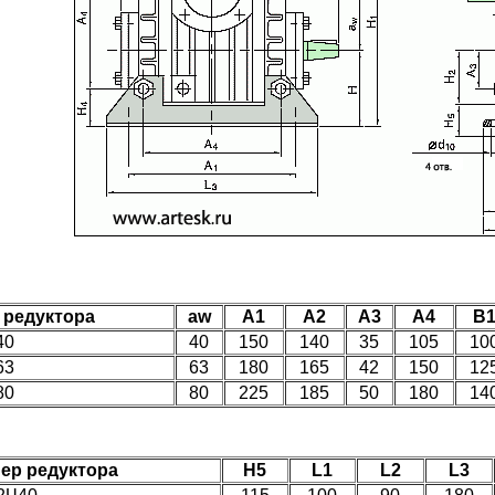
 редуктора
aw
A1
A2
A3
A4
B
40
40
150
140
35
105
10
63
63
180
165
42
150
12
80
80
225
185
50
180
14
ер редуктора
H5
L1
L2
L3