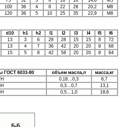
75
32
3
6
16
18
14,6
М5
100
36
4
8
22
28
20,2
М8
120
36
5
10
25
35
22,9
М8
d10
h1
h2
l1
l2
l3
l4
l5
l6
13
3
6
28
28
15
15
8
72
13
4
7
36
42
20
20
8
68
15
5
8
42
58
20
20
8
64
 ГОСТ 6033-80
объем масла,л
масса,кг
7Н
0,18…0,3
6,7
8Н
0,3…0,7
13,1
8Н
0,5…1,0
18,6