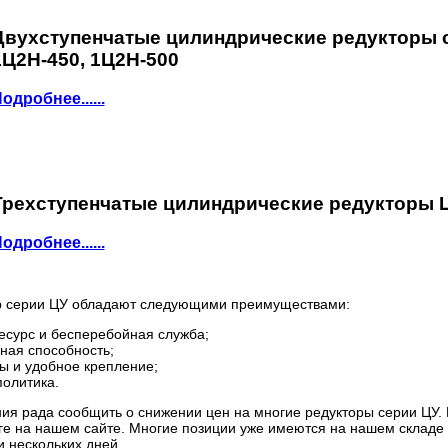
Двухступенчатые цилиндрические редукторы с
1Ц2Н-450, 1Ц2Н-500
одробнее......
Трехступенчатые цилиндрические редукторы ЦЗ
одробнее......
р серии ЦУ обладают следующими преимуществами:
есурс и бесперебойная служба;
ная способность;
ы и удобное крепление;
политика.
ия рада сообщить о снижении цен на многие редукторы серии ЦУ.
е на нашем сайте. Многие позиции уже имеются на нашем складе и
и нескольких дней.