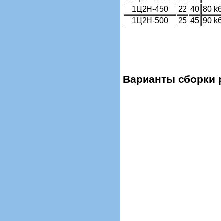
1Ц2Н-450
22
40
80 k
1Ц2Н-500
25
45
90 k
Варианты сборки 