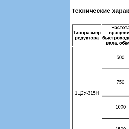
Технические хара
Частот
Типоразмер
вращен
редуктора
быстроход
вала, об/
500
750
1Ц2У-315Н
1000