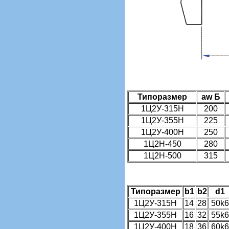
Типоразмер
аw Б
1Ц2У-315Н
200
1Ц2У-355Н
225
1Ц2У-400Н
250
1Ц2Н-450
280
1Ц2Н-500
315
Типоразмер
b1
b2
d1
1Ц2У-315Н
14
28
50k6
1Ц2У-355Н
16
32
55k6
1Ц2У-400Н
18
36
60k6