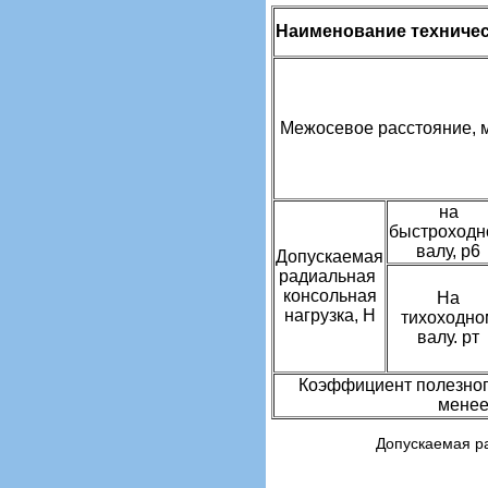
Наименование техничес
Межосевое расстояние, 
на
быстроходн
валу, р6
Допускаемая
радиальная
консольная
На
нагрузка, Н
тихоходно
валу. рт
Коэффициент полезного
мене
Допускаемая ра