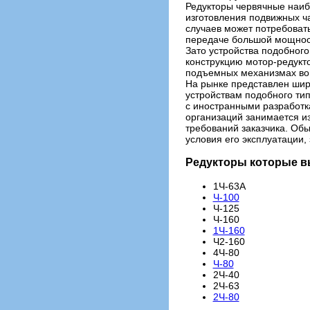
Редукторы червячные наиб
изготовления подвижных ча
случаев может потребоват
передаче большой мощнос
Зато устройства подобног
конструкцию мотор-редукт
подъемных механизмах во 
На рынке представлен шир
устройствам подобного ти
с иностранными разработка
организаций занимается и
требований заказчика. Обы
условия его эксплуатации,
Редукторы которые в
1Ч-63А
Ч-100
Ч-125
Ч-160
1Ч-160
Ч2-160
4Ч-80
Ч-80
2Ч-40
2Ч-63
2Ч-80