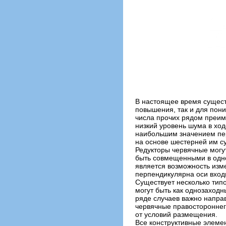
В настоящее время сущест
повышения, так и для пон
числа прочих рядом преиму
низкий уровень шума в ход
наибольшим значением пер
на основе шестерней им су
Редукторы червячные могут 
быть совмещенными в одно
является возможность изм
перпендикулярна оси вход
Существует несколько типо
могут быть как однозаходн
ряде случаев важно направ
червячные правостороннег
от условий размещения.
Все конструктивные элемен