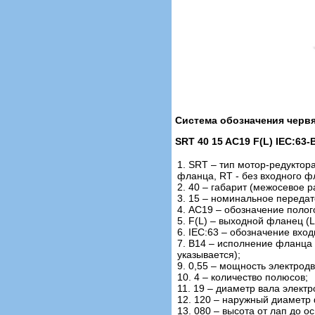
Система обозначения черв
SRT 40 15 AC19 F(L) IEC:63-B
1. SRT – тип мотор-редуктор
фланца, RT - без входного 
2. 40 – габарит (межосевое ра
3. 15 – номинальное переда
4. AC19 – обозначение полог
5. F(L) – выходной фланец (L
6. IEC:63 – обозначение вхо
7. В14 – исполнение фланца п
указывается);
9. 0,55 – мощность электродв
10. 4 – количество полюсов;
11. 19 – диаметр вала электр
12. 120 – наружный диаметр 
13. 080 – высота от лап до о