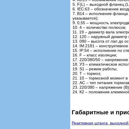
5. F(L) – выходной фланец (L
6. IEC:63 – обозначение вхо
7. В14 – исполнение фланца п
указывается);
9. 0,55 – мощность электродв
10. 4 – количество полюсов;
11. 19 – диаметр вала электр
12. 120 – наружный диаметр 
13. 080 – высота от лап до о
14. IM:2181 – конструктивно
15. IP:54 – исполнение по ст
16. F – класс изоляции;
17. 220/380/50 – напряжение 
18. У3 – климатическое испо
19. S1 – режим работы;
20. Т – тормоз;
21. 10 – тормозной момент в
22. АС – тип питания тормоз
23. 220/380 – напряжение (В
24. К2 – положение клеммной
Габаритные и при
Реактивная штанга, выходной