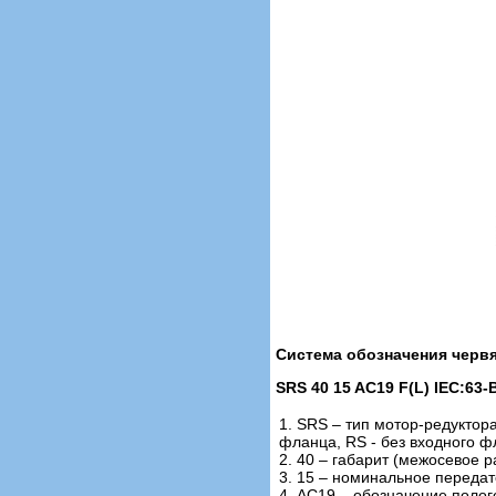
Система обозначения черв
SRS 40 15 AC19 F(L) IEC:63-B
1. SRS – тип мотор-редуктор
фланца, RS - без входного 
2. 40 – габарит (межосевое ра
3. 15 – номинальное переда
4. AC19 – обозначение полог