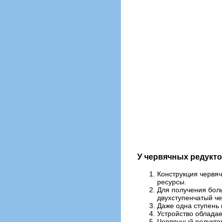
У червячных редукт
Конструкция червяч
ресурсы.
Для получения боль
двухступенчатый че
Даже одна ступень 
Устройство обладае
Червячный редуктор