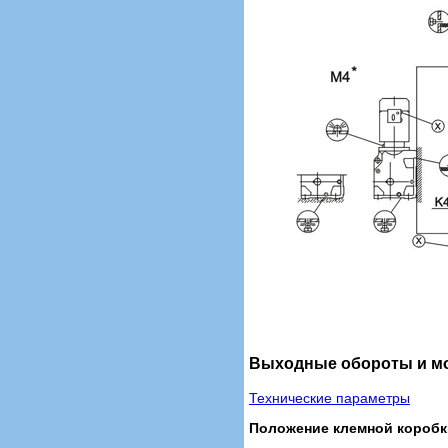
Выходные обороты и мо
Технические параметры
Положение клемной коробк