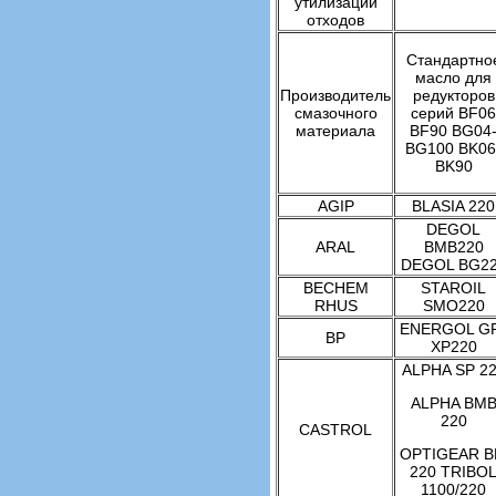
утилизации
отходов
Стандартно
масло для
Производитель
редукторов
смазочного
серий BF06
материала
BF90 BG04
BG100 BK06
BK90
AGIP
BLASIA 220
DEGOL
ARAL
BMB220
DEGOL BG2
BECHEM
STAROIL
RHUS
SMO220
ENERGOL G
BP
XP220
ALPHA SP 2
ALPHA BM
220
CASTROL
OPTIGEAR 
220 TRIBO
1100/220