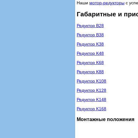
Наши
мотор-редукторы
с успе
Габаритные и при
Редуктор B28
Редуктор B38
Редуктор K38
Редуктор K48
Редуктор K68
Редуктор K88
Редуктор K108
Редуктор K128
Редуктор K148
Редуктор K168
Монтажные положения