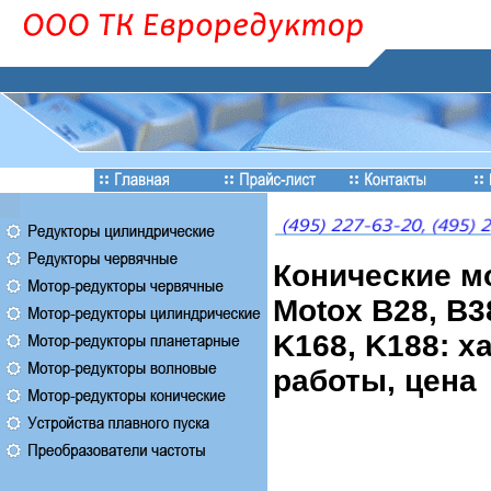
Конические мо
Motox B28, B38
K168, K188: х
работы, цена