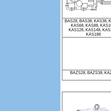
BAS28, BAS38, KAS38, 
KAS68, KAS88, KAS1
KAS128, KAS148, KAS
KAS188
BAZS28, BAZS38, KAZ