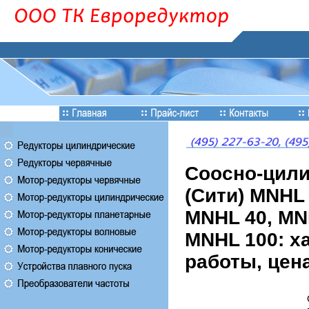
Соосно-цили
(Сити) MNHL 
MNHL 40, MN
MNHL 100: х
работы, цен