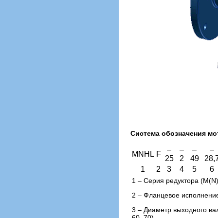
Система обозначения мо
–
–
–
–
MNHL
F
25
2
49
28,
1
2
3
4
5
6
1 – Серия редуктора (M(N
2 – Фланцевое исполнение
3 – Диаметр выходного вала
60, 70)