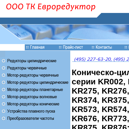
Коническо-ци
серии KR002, 
KR275, KR276,
KR374, KR375,
KR573, KR574,
KR676, KR773,
KR875, KR876: