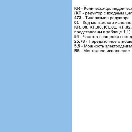
KR -
Коническо-цилиндрическ
(
KT
- редуктор с входным ци
473
- Типоразмер редуктора.
01
- Код монтажного исполн
KR..08, KT..00, KT..01, KT..02,
представлены в таблице 1,1)
54
- Частота вращения выход
25,78
- Передаточное отношен
5,5
- Мощность электродвига
B5
- Монтажное исполнение