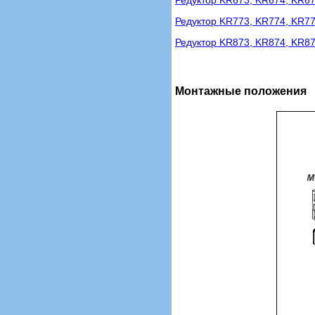
Редуктор KR673, KR674, KR6
Редуктор KR773, KR774, KR7
Редуктор KR873, KR874, KR8
Монтажные положения