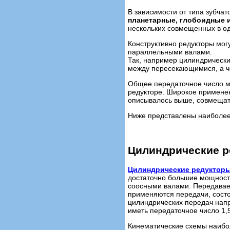
В зависимости от типа зубча
планетарные, глобоидные 
нескольких совмещенных в од
Конструктивно редукторы мо
параллельными валами.
Так, например цилиндрическ
между пересекающимися, а ч
Общее передаточное число мож
редукторе. Широкое применени
описывалось выше, совмещат
Ниже представлены наиболе
Цилиндрические 
Цилиндрические редуктор
достаточно большие мощност
соосными валами. Передаваем
применяются передачи, состо
цилиндрических передач нап
иметь передаточное число 1,5 
Кинематические схемы наибо