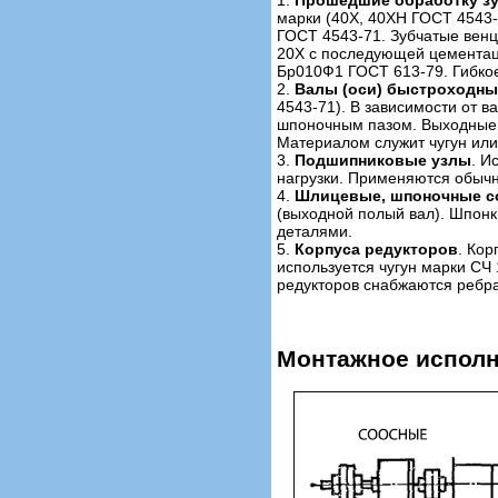
марки (40Х, 40ХН ГОСТ 4543-
ГОСТ 4543-71. Зубчатые венц
20Х с последующей цементаци
Бр010Ф1 ГОСТ 613-79. Гибкое
2.
Валы (оси) быстроходны
4543-71). В зависимости от в
шпоночным пазом. Выходные 
Материалом служит чугун или
3.
Подшипниковые узлы
. И
нагрузки. Применяются обыч
4.
Шлицевые, шпоночные с
(выходной полый вал). Шпонк
деталями.
5.
Корпуса редукторов
. Ко
используется чугун марки СЧ
редукторов снабжаются ребр
Монтажное испол