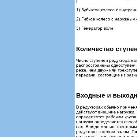
1) Зубчатое колесо с внутре
2) Гибкое колесо с наружным
3) Генератор волн
Количество ступе
Число ступеней редуктора на
распространены одноступенч
реже, чем двух- или трехсту
передачи, состоящие из разн
Входные и выходн
В редукторах обычно примен
действуют внешние нагрузки,
определяется рабочим крутя
нагрузка определяется спосо
вал.
В ряде машин, к которым
редукторы с полым валом.
По
редуктора, тем самым отпада