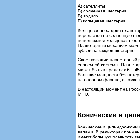
А) сателлиты
Б) солнечная шестерня
В) водило
Г) кольцевая шестерня
Кольцевая шестерня планетар
передается на солнечную ше
неподвижной кольцевой шесте
Планетарный механизм может 
зубьев на каждой шестерне.
Свое название планетарный р
солнечной системы. Планетар
может быть в пределах 6 – 4
большие мощности без потерь
на опорном фланце, а также
В настоящий момент на Росс
МПО.
Конические и цил
Конические и цилиндро-кон
валами. В редукторах примен
имеют большую плавность зац