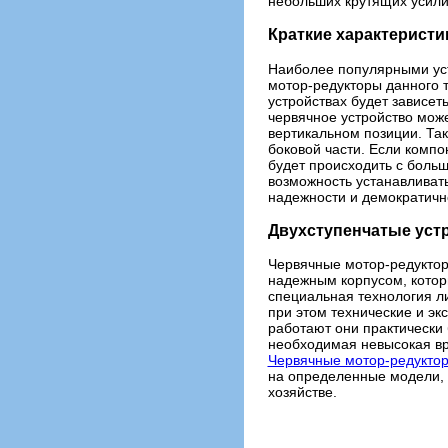
небольших крутящих усили
Краткие характеристи
Наиболее популярными уст
мотор-редукторы данного 
устройствах будет зависет
червячное устройство може
вертикальном позиции. Та
боковой части. Если компо
будет происходить с боль
возможность устанавливат
надежности и демократичн
Двухступенчатые уст
Червячные мотор-редуктор
надежным корпусом, котор
специальная технология ли
при этом технические и эк
работают они практически 
необходимая невысокая вр
Червячные мотор-редукто
на определенные модели, 
хозяйстве.