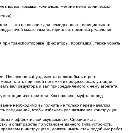
ет, валов, крышки, колпачков, мелкие неметаллических
ления)
тали — это основание для немедленного, официального
 следы течей смазочных материалов, признаки ржавления
при транспортировке (фиксаторы, прокладки), также убрать
ции. Поверхность фундамента должна быть строго
может стать причиной поломки в процессе эксплуатации.
ать вал редуктора и вал присоединяемого к нему агрегата,
ументации изготовителя. Как правило, муфта перед
бование необходимо выполнить не только перед началом
сть соединений, чтобы избежать расшатывания конструкции
аботы и эффективной окупаемости. Специалисты,
у и опыт работы по установке данного типа устройств.
 правилам и инструкциям, должен иметь стаж подобных работ