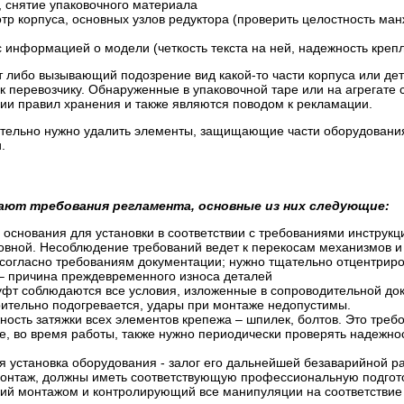
 снятие упаковочного материала
р корпуса, основных узлов редуктора (проверить целостность манж
с информацией о модели (четкость текста на ней, надежность креп
либо вызывающий подозрение вид какой-то части корпуса или де
к перевозчику. Обнаруженные в упаковочной таре или на агрегате
нии правил хранения и также являются поводом к рекламации.
тельно нужно удалить элементы, защищающие части оборудования 
.
ают требования регламента, основные из них следующие:
 основания для установки в соответствии с требованиями инструк
овной. Несоблюдение требований ведет к перекосам механизмов и 
огласно требованиям документации; нужно тщательно отцентриров
 – причина преждевременного износа деталей
фт соблюдаются все условия, изложенные в сопроводительной док
рительно подогревается, удары при монтаже недопустимы.
ость затяжки всех элементов крепежа – шпилек, болтов. Это тре
е, во время работы, также нужно периодически проверять надежно
 установка оборудования - залог его дальнейшей безаварийной р
нтаж, должны иметь соответствующую профессиональную подготовк
щий монтажом и контролирующий все манипуляции на соответствие