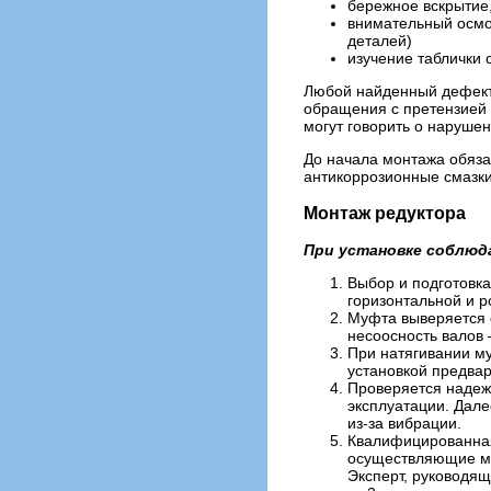
бережное вскрытие,
внимательный осмот
деталей)
изучение таблички 
Любой найденный дефект 
обращения с претензией 
могут говорить о наруше
До начала монтажа обяза
антикоррозионные смазки
Монтаж редуктора
При установке соблюд
Выбор и подготовка
горизонтальной и р
Муфта выверяется с
несоосность валов
При натягивании му
установкой предва
Проверяется надежн
эксплуатации. Дале
из-за вибрации.
Квалифицированная
осуществляющие мо
Эксперт, руководя