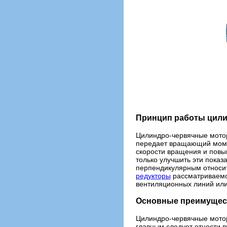
Принцип работы цили
Цилиндро-червячные мотор
передает вращающий момен
скорости вращения и пов
только улучшить эти показ
перпендикулярным относит
редукторы
рассматриваемог
вентиляционных линий или
Основные преимущес
Цилиндро-червячные мотор
главным следует отнести в