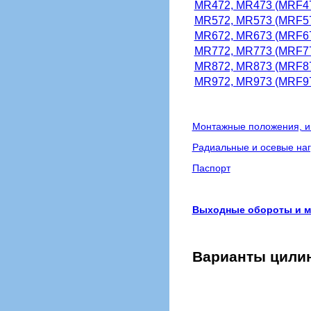
MR472, MR473 (MRF4
MR572, MR573 (MRF5
MR672, MR673 (MRF6
MR772, MR773 (MRF7
MR872, MR873 (MRF8
MR972, MR973 (MRF9
Монтажные положения, и
Радиальные и осевые наг
Паспорт
Выходные обороты и мо
Варианты цили