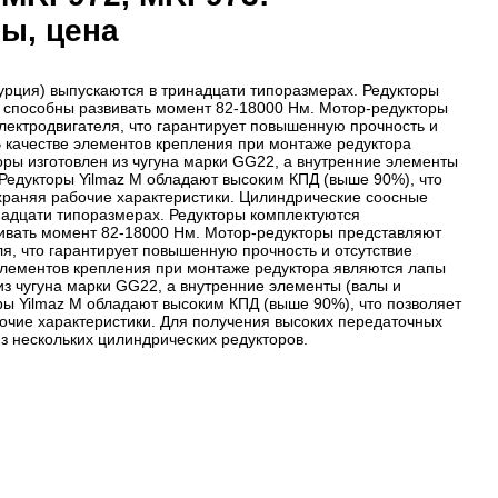
ты, цена
урция) выпускаются в тринадцати типоразмерах. Редукторы
 способны развивать момент 82-18000 Нм. Мотор-редукторы
лектродвигателя, что гарантирует повышенную прочность и
В качестве элементов крепления при монтаже редуктора
ры изготовлен из чугуна марки GG22, а внутренние элементы
 Редукторы Yilmaz M обладают высоким КПД (выше 90%), что
охраняя рабочие характеристики. Цилиндрические соосные
надцати типоразмерах. Редукторы комплектуются
ивать момент 82-18000 Нм. Мотор-редукторы представляют
я, что гарантирует повышенную прочность и отсутствие
элементов крепления при монтаже редуктора являются лапы
з чугуна марки GG22, а внутренние элементы (валы и
ры Yilmaz M обладают высоким КПД (выше 90%), что позволяет
бочие характеристики. Для получения высоких передаточных
 нескольких цилиндрических редукторов.