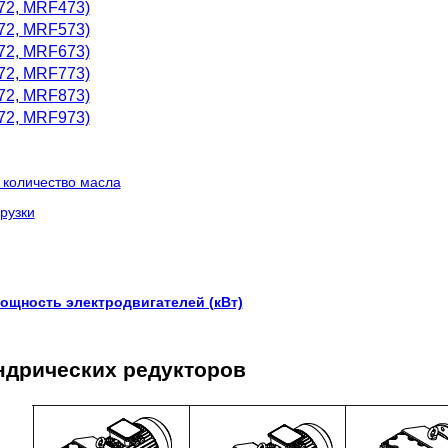
72, MRF473)
72, MRF573)
72, MRF673)
72, MRF773)
72, MRF873)
72, MRF973)
 количество масла
рузки
щность электродвигателей (кВт)
ндрических редукторов