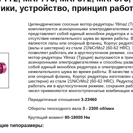
ики, устройство, принцип рабо
Цилиндрические соосные мотор-редукторы Yilmaz (Т
комплектуются асинхронными электродвигателями и
представляют собой единый моноблок редуктора и э
отсутствие нежелательного шума во время работы. 
являются лапы или опорный фланец. Корпус редукто
(валы и шестерни) из стали 21NiCrMo2 (60-62 HRC).
позволяет работать им в круглосуточном режиме, с
мотор-редукторы Yilmaz (Турция) выпускаются в три
асинхронными электродвигателями и способны разв
собой единый моноблок редуктора и электродвигател
нежелательного шума во время работы. В качестве 
или опорный фланец. Корпус редукторы изготовлен и
шестерни) из стали 21NiCrMo2 (60-62 HRC). Редукто
работать им в круглосуточном режиме, сохраняя ра
чисел применяются многоступенчатые комбинации из
Передаточные отношения
3-23460
Обороты тихоходного вала
3 - 2300 об/мин
Крутящий момент
80-18000 Нм
щие типоразмеры: