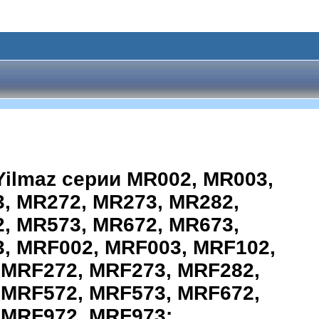
ilmaz серии MR002, MR003,
, MR272, MR273, MR282,
, MR573, MR672, MR673,
, MRF002, MRF003, MRF102,
 MRF272, MRF273, MRF282,
 MRF572, MRF573, MRF672,
 MRF972, MRF973: