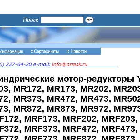
индрические мотор-редукторы Y
3, MR172, MR173, MR202, MR203
2, MR373, MR472, MR473, MR502
3, MR872, MR873, MR972, MR973
F172, MRF173, MRF202, MRF203,
F372, MRF373, MRF472, MRF473,
F772, MRF773, MRF872, MRF873,