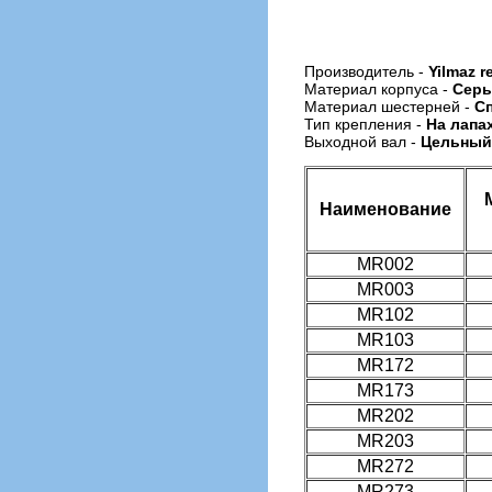
Производитель -
Yilmaz r
Материал корпуса -
Серы
Материал шестерней -
Сп
Тип крепления -
На лапа
Выходной вал -
Цельный
Наименование
MR002
MR003
MR102
MR103
MR172
MR173
MR202
MR203
MR272
MR273