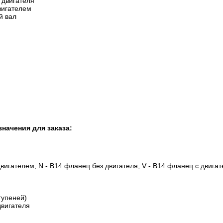
 двигателя
вигателем
й вал
начения для заказа:
двигателем, N - B14 фланец без двигателя, V - B14 фланец с двигат
ступеней)
двигателя