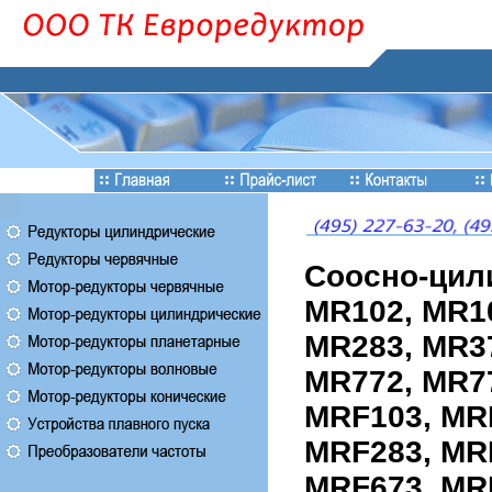
Соосно-цил
MR102, MR10
MR283, MR37
MR772, MR77
MRF103, MR
MRF283, MR
MRF673, MR