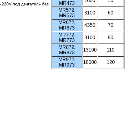
1600
50
MR473
-220V под двигатель без
MR572,
3100
60
MR573
MR672,
4350
70
MR673
MR772,
8100
90
MR773
MR872,
13100
110
MR873
MR972,
18000
120
MR973