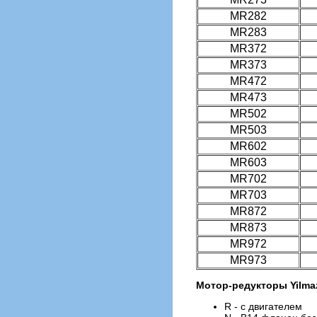
MR282
MR283
MR372
MR373
MR472
MR473
MR502
MR503
MR602
MR603
MR702
MR703
MR872
MR873
MR972
MR973
Мотор-редукторы Yilma
R - с двигателем