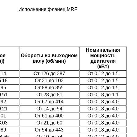
Исполнение фланец MRF
Номинальная
ое
Обороты на выходном
мощность
i)
валу (об/мин)
двигателя
(кВт)
.14
От 126 до 387
От 0.12 до 1.5
5.18
От 31 до 103
От 0.12 до 1.5
.95
От 88 до 355
От 0.12 до 1.5
0.51
От 28 до 81
От 0.18 до 1.1
.92
От 67 до 414
От 0.18 до 4.0
9.21
От 14 до 54
От 0.18 до 4.0
.01
От 61 до 400
От 0.18 до 4.0
8.03
От 21 до 60
От 0.18 до 4.0
.89
От 54 до 443
От 0.18 до 4.0
8.55
От 10 до 74
От 0.12 до 4.0