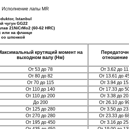
Исполнение лапы MR
eduktor, Istanbul
й чугун GG22
лав 21NiCrMo2 (60-62 HRC)
х или на фланце
 со шпонкой
Максимальный крутящий момент на
Передаточн
выходном валу (Нм)
отношение (
От 53 до 78
От 3.62 до 11
От 80 до 82
От 13.61 до 4
От 70 до 115
От 3.94 до 15
От 110 до 140
От 17.33 до 5
От 110 до 200
От 3.38 до 20
До 200
От 26.10 до 9
От 125 до 280
От 3.50 до 23
От 270 до 280
От 23.33 до 6
От 195 до 450
От 3.16 до 25
От 435 до 450
От 19.00 до 13