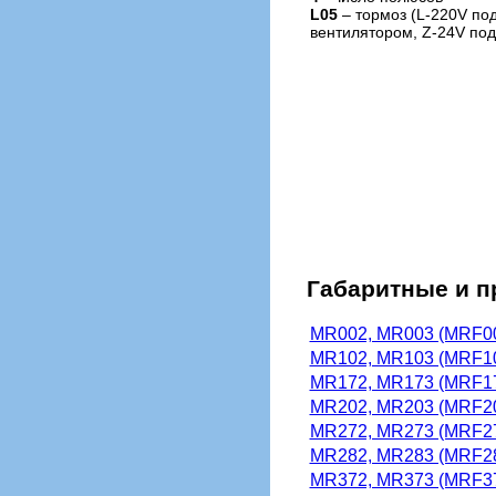
L05
– тормоз (L-220V по
вентилятором, Z-24V под
Габаритные и 
MR002, MR003 (MRF0
MR102, MR103 (MRF1
MR172, MR173 (MRF1
MR202, MR203 (MRF2
MR272, MR273 (MRF2
MR282, MR283 (MRF2
MR372, MR373 (MRF3