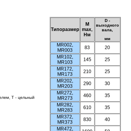
D -
M
выходного
Типоразмер
max,
вала,
Нм
мм
MR002,
83
20
MR003
MR102,
145
25
MR103
MR172,
210
25
MR173
MR202,
290
30
MR203
MR272,
460
35
елем, T - цельный
MR273
MR282,
610
35
MR283
MR372,
830
40
MR373
MR472,