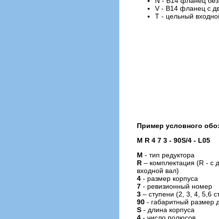
N - B14 фланец без
V - B14 фланец с д
T - цельный входно
Пример условного обоз
M R 4 7 3 - 90S/4 - L05
M
- тип редуктора
R
– комплектация (R - с 
входной вал)
4
- размер корпуса
7
- ревизионный номер
3
– ступени (2, 3, 4, 5,6 
90
- габаритный размер 
S
- длина корпуса
4
- число полюсов