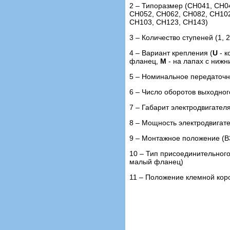
2 – Типоразмер (CH041, CH0
CH052, CH062, CH082, CH102
CH103, CH123, CH143)
3 – Количество ступеней (1, 2
4 – Вариант крепления (
U
- к
фланец,
М
- на лапах с ниж
5 – Номинальное передаточн
6 – Число оборотов выходног
7 – Габарит электродвигател
8 – Мощность электродвигат
9 – Монтажное положение (В3,
10 – Тип присоединительного
малый фланец)
11 – Положение клемной кор