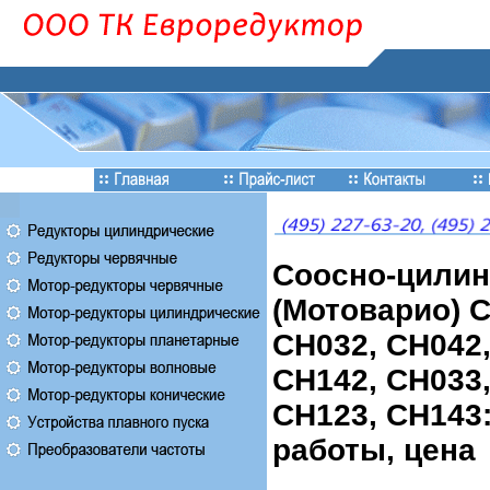
Соосно-цилин
(Мотоварио) C
CH032, CH042,
CH142, CH033,
CH123, CH143:
работы, цена